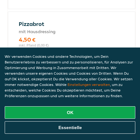
Pizzabrot
mit Hausdressing
4,50 €
inkl. Pfand (0,00 €)
Wir verwenden Cookies und andere Technologien, um Dein
Benutzererlebnis zu verbessern und zu personalisieren, für Analysen zur
Optimierung und Werbung in Zusammenarbeit mit Dritten. Wir
Pizza Putenkeulenformfleisch
verwenden unsere eigenen Cookies und Cookies von Dritten. Wenn Du
mit einem Helal Herkunft Fleisch (rot und
auf OK klickst, akzeptierst Du die Verwendung aller Cookies. Wir setzen
immer notwendige Cookies. Wähle
Einstellungen verwalten
, um zu
weiss) und weitere Halal zutaten
entscheiden, welche Cookies Du akzeptieren möchtest, um Deine
vorbereitet.
Präferenzen anzupassen und um weitere Informationen zu finden.
12,90 €
OK
Online Essen Bestellen
Pizza Champignon
Essentielle
10,90 €