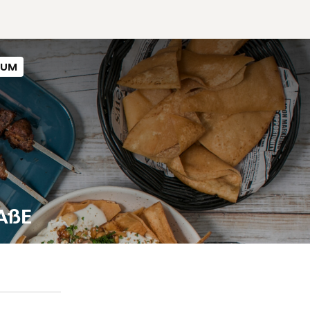
SUM
AßE