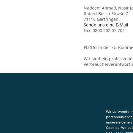
Nadeem Ahmad, Nasir Joy
Robert Bosch Straße 7
71116 Gärtringen
Sende uns eine E-Mail
Fax: 0800 202 07 702
Plattform der EU-Kommis
Wir sind ein professione
Verbraucherverantwort
KONTAKT
2 Bro's Pizza
Robert Bosch St
Wir verwenden C
Robert Bosch St
personalisieren
71116
Gärtringe
unsere eigenen 
Cookies. Wir s
Cookies Du akz