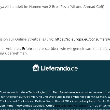
a Ali handelt im Namen von 2 Bros Pizza (Ali und Ahmad GbR)
sion zur Online-Streitbeilegung:
https://ec.europa.eu/consumers/
ller Anbieter.
Erfahre mehr
darüber, wie wir gemeinsam mit
Liefe
ung übernehmen.
INFO
AGB
raße
Datensc
ookies und andere Technologien, um Dein Benutzererlebnis zu verbessern und
raße 7
Verwend
, für Analysen zur Optimierung und Werbung in Zusammenarbeit mit Dritten. 
n
Impres
Cookies und Cookies von Dritten. Wenn Du auf OK klickst, akzeptierst Du die 
etzen immer notwendige Cookies. Wähle
Einstellungen verwalten
, um zu entsch
eptieren möchtest, um Deine Präferenzen anzupassen und um weitere Informa